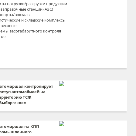
кты погрузки/разгрузки продукции
озаправочные станции (АЗС)
опорты/вокзалы
истические и складские комплексы
овесовые
темы весогабаритного контроля
гое
втомаршал контролирует
оступ автомобилей на
ерриторию ТСЖ
Выборгское»
втомаршал на КПП
ромышленного