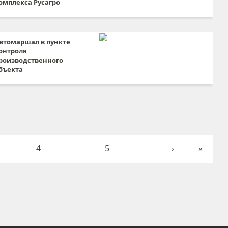
омплекса Русагро
втомаршал в пункте
онтроля
роизводственного
бъекта
4
5
›
»