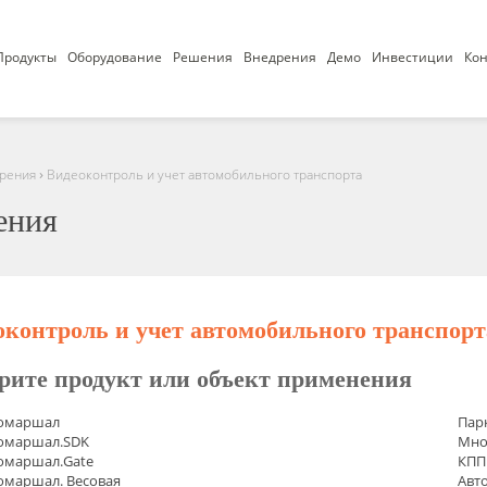
Продукты
Оборудование
Решения
Внедрения
Демо
Инвестиции
Кон
›
рения
Видеоконтроль и учет автомобильного транспорта
ения
оконтроль и учет автомобильного транспорт
рите продукт или объект применения
омаршал
Пар
омаршал.SDK
Мно
омаршал.Gate
КПП
омаршал. Весовая
Авт