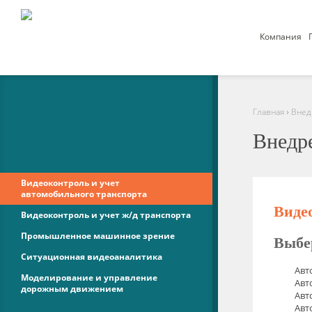
Компания
›
Главная
Внед
Внедр
Видеоконтроль и учет
автомобильного транспорта
Виде
Видеоконтроль и учет ж/д транспорта
Промышленное машинное зрение
Выбе
Ситуационная видеоаналитика
Авт
Моделирование и управление
Авт
дорожным движением
Авт
Авт