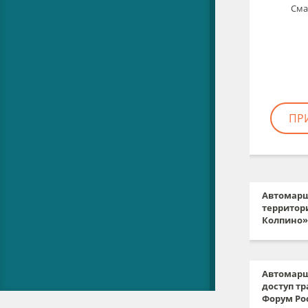
Сма
Автомарш
территор
Колпино»
Автомарш
доступ тр
Форум Ро