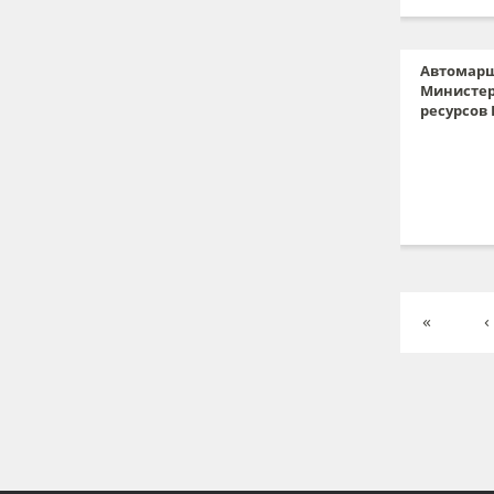
Автомарш
Министер
ресурсов 
«
‹