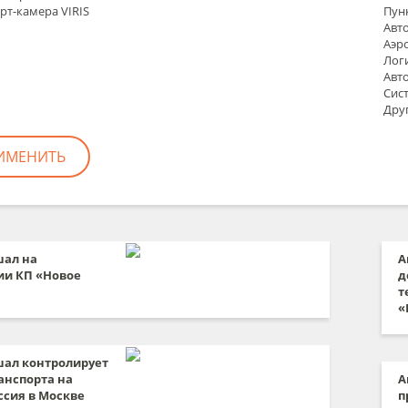
рт-камера VIRIS
Пун
Авт
Аэр
Лог
Авт
Сис
Дру
ал на
А
ии КП «Новое
д
т
«
ал контролирует
анспорта на
А
ссия в Москве
п