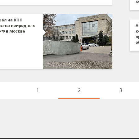
к
ал на КПП
ства природных
А
РФ в Москве
к
п
о
1
2
3