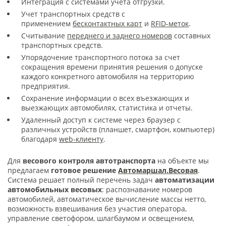
Интеграция с системами учета отгрузки.
Учет транспортных средств
с
применением
бесконтактных карт
и
RFID-меток
.
Считывание
переднего и заднего номеров
составных
транспортных средств.
Упорядочение транспортного потока за счет
сокращения времени принятия решения о допуске
каждого конкретного автомобиля на территорию
предприятия.
Сохранение информации о всех въезжающих и
выезжающих автомобилях, статистика и отчеты.
Удаленный доступ к системе через браузер с
различных устройств (планшет, смартфон, компьютер)
благодаря
web-клиенту
.
Для
весового контроля автотранспорта
на объекте мы
предлагаем
готовое решение
Автомаршал.Весовая
.
Система решает полный перечень задач
автоматизации
автомобильных весовых
: распознавание номеров
автомобилей, автоматическое вычисление массы нетто,
возможность взвешивания без участия оператора,
управление светофором, шлагбаумом и освещением,