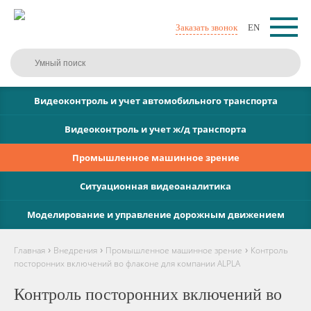
Заказать звонок
EN
Видеоконтроль и учет автомобильного транспорта
Видеоконтроль и учет ж/д транспорта
Промышленное машинное зрение
Ситуационная видеоаналитика
Моделирование и управление дорожным движением
›
›
›
Главная
Внедрения
Промышленное машинное зрение
Контроль
посторонних включений во флаконе для компании ALPLA
Контроль посторонних включений во