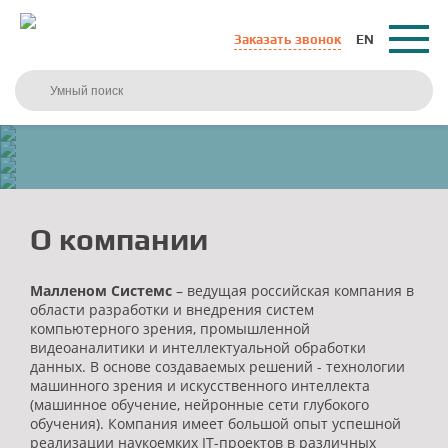
Заказать звонок
EN
ПОДРОБНЕЕ
ПОДРОБНЕЕ
ПОДРОБНЕЕ
ПОДРОБНЕЕ
О компании
КОНТРОЛЬ КАЧЕСТВА И
Малленом Системс
– ведущая российская компания в
ВИДЕОКОНТРОЛЬ ЛЮДЕЙ И
ПРОСЛЕЖИВАНИЕ
ВИДЕОКОНТРОЛЬ И УЧЕТ
области разработки и внедрения систем
СОБЫТИЙ
ВИДЕОКОНТРОЛЬ И УЧЕТ Ж/Д
ПРОДУКЦИИ
компьютерного зрения, промышленной
АВТОТРАНСПОРТА
видеоаналитики и интеллектуальной обработки
ТРАНСПОРТА
данных. В основе создаваемых решений - технологии
Обнаружение и отслеживание людей, их действий
Промышленный контроль на основе машинного
машинного зрения и искусственного интеллекта
Распознавание номеров автомобилей, анализ
и событий на видео
зрения и машинного обучения
(машинное обучение, нейронные сети глубокого
Идентификация и учет вагонов, управление
трафика, автоматизация взвешивания
грузоперевозками, контроль взвешивания
обучения). Компания имеет большой опыт успешной
вагонов
реализации наукоемких IT-проектов в различных