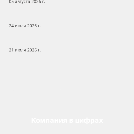
05 августа 2026 г.
Автомаршал.Весовая больше не привязана к ОС:
полная поддержка Windows и Linux
24 июля 2026 г.
Малленом Системс подтвердила государственную
аккредитацию ИТ-компании
21 июля 2026 г.
Расширение деловых связей с бизнесом из Санкт-
Петербурга
УЗНАТЬ БОЛЬШЕ
Компания в цифрах