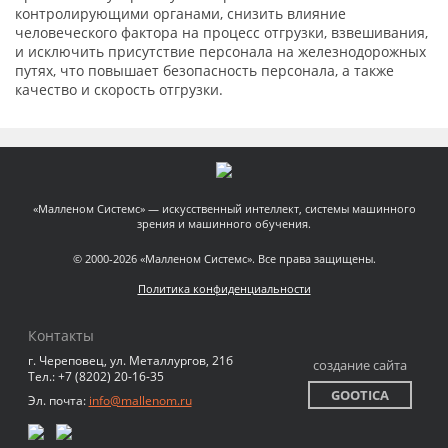
контролирующими органами, снизить влияние
человеческого фактора на процесс отгрузки, взвешивания,
и исключить присутствие персонала на железнодорожных
путях, что повышает безопасность персонала, а также
качество и скорость отгрузки.
«Малленом Системс» — искусственный интеллект, системы машинного
зрения и машинного обучения.
© 2000-2026 «Малленом Системс». Все права защищены.
Политика конфиденциальности
Контакты
г. Череповец, ул. Металлургов, 21б
создание сайта
Тел.: +7 (8202) 20-16-35
GOOTICA
Эл. почта:
info@mallenom.ru