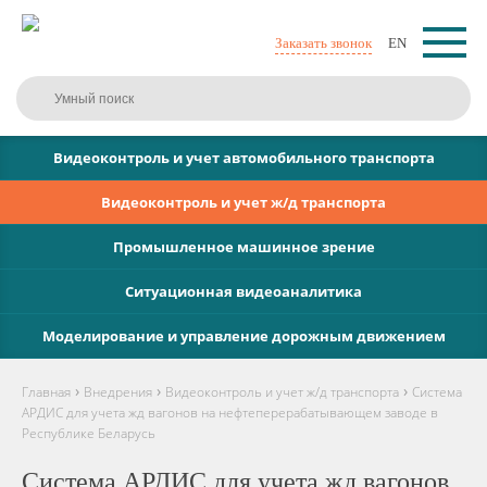
Заказать звонок
EN
Видеоконтроль и учет автомобильного транспорта
Видеоконтроль и учет ж/д транспорта
Промышленное машинное зрение
Ситуационная видеоаналитика
Моделирование и управление дорожным движением
›
›
›
Главная
Внедрения
Видеоконтроль и учет ж/д транспорта
Система
АРДИС для учета жд вагонов на нефтеперерабатывающем заводе в
Республике Беларусь
Система АРДИС для учета жд вагонов