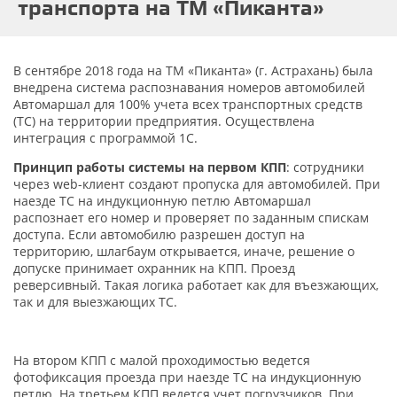
транспорта на ТМ «Пиканта»
В сентябре 2018 года на ТМ «Пиканта» (г. Астрахань) была
внедрена система распознавания номеров автомобилей
Автомаршал для 100% учета всех транспортных средств
(ТС) на территории предприятия. Осуществлена
интеграция с программой 1С.
Принцип работы системы на первом КПП
: сотрудники
через web-клиент создают пропуска для автомобилей. При
наезде ТС на индукционную петлю Автомаршал
распознает его номер и проверяет по заданным спискам
доступа. Если автомобилю разрешен доступ на
территорию, шлагбаум открывается, иначе, решение о
допуске принимает охранник на КПП. Проезд
реверсивный. Такая логика работает как для въезжающих,
так и для выезжающих ТС.
На втором КПП с малой проходимостью ведется
фотофиксация проезда при наезде ТС на индукционную
петлю. На третьем КПП ведется учет погрузчиков. При