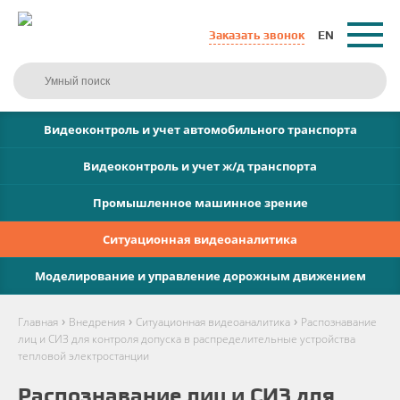
Заказать звонок
EN
Видеоконтроль и учет автомобильного транспорта
Видеоконтроль и учет ж/д транспорта
Промышленное машинное зрение
Ситуационная видеоаналитика
Моделирование и управление дорожным движением
›
›
›
Главная
Внедрения
Ситуационная видеоаналитика
Распознавание
лиц и СИЗ для контроля допуска в распределительные устройства
тепловой электростанции
Распознавание лиц и СИЗ для