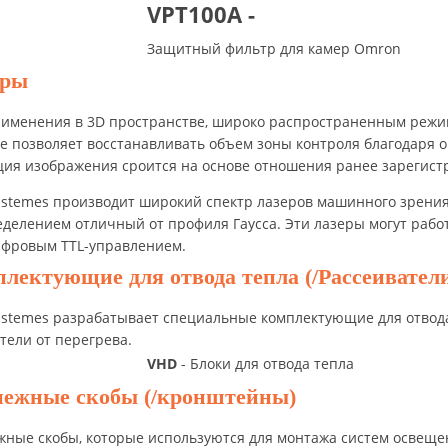
VPT100A -
Защитный фильтр для камер Omron
еры
рименения в 3D пространстве, широко распространенным режи
е позволяет восстанавливать объем зоны контроля благодаря
ия изображения сроится на основе отношения ранее зарегистр
istemes производит широкий спектр лазеров машинного зрени
делением отличный от профиля Гаусса. Эти лазеры могут рабо
ифровым TTL-управлением.
лектующие для отвода тепла (/Рассеиватели
istemes разрабатывает специальные комплектующие для отвод
тели от перегрева.
VHD
- Блоки для отвода тепла
пежные скобы (/кронштейны)
жные скобы, которые используются для монтажа систем освещ