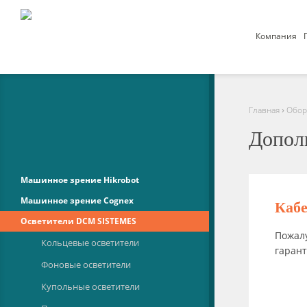
Компания
›
Главная
Обор
Допол
Машинное зрение Hikrobot
Машинное зрение Cognex
Каб
Осветители DCM SISTEMES
Пожалу
Кольцевые осветители
гаран
Фоновые осветители
Купольные осветители