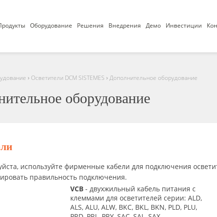
Продукты
Оборудование
Решения
Внедрения
Демо
Инвестиции
Кон
›
›
удование
Осветители DCM SISTEMES
Дополнительное оборудование
нительное оборудование
ели
йста, используйте фирменные кабели для подключения освети
тировать правильность подключения.
VCB
- двухжильный кабель питания с
клеммами для осветителей серии: ALD,
ALS, ALU, ALW, BKC, BKL, BKN, PLD, PLU,
PRD, PRL, PRY, SAC, SAL, SAX.