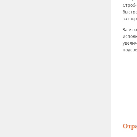
Строб-
быстре
затвор
За иск
исполь
увелич
подсве
Отр