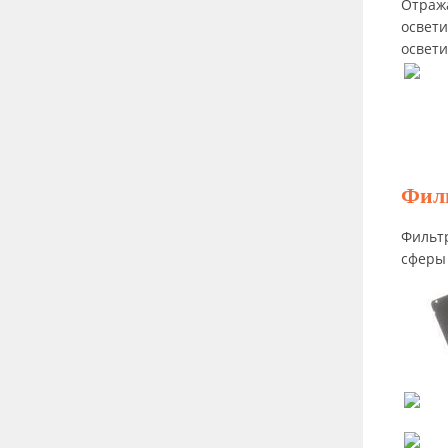
Отража
освети
освети
Филь
Фильт
сферы