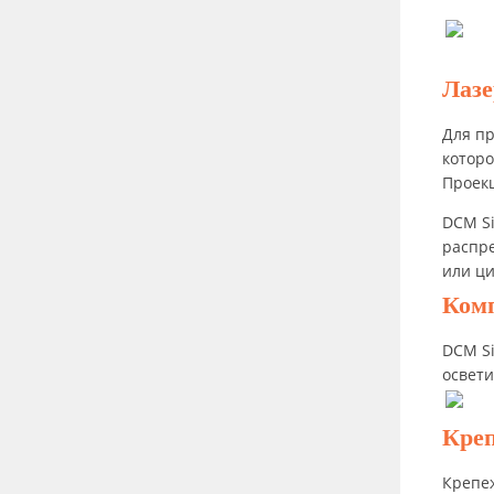
Лаз
Для п
которо
Проекц
DCM S
распре
или ц
Комп
DCM S
освети
Кре
Крепе