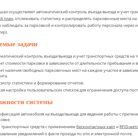
ал осуществляет автоматический контроль въезда-выезда и учет тран
й план
, отслеживать статистику и распределять парковочные места на
 наблюдать за парковкой и контролировать работу персонала через ин
ер).
емые задачи
матический контроль въезда/выезда и учет транспортных средств на 
ет стоимости парковки в зависимости от длительности пребывания и
ет наличия свободных парковочных мест на каждом участке в зависим
нта.
мотр статистики и формирование отчетов.
ая настройка пользовательских списков для ограничения доступа пос
ожности системы
фиксация автомобиля на въезде/выезде для ведения работы с претенз
овке.
т транспортных средств с применением
бесконтактных карт
и
RFID-мет
авление уведомлений о факте проезда по sms и электронной почте.