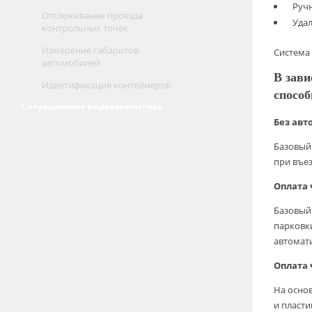
Ручн
Отслеживание проезда
Удал
контрольных точек
Измерение габаритов
Система 
автомобилей
В зави
Идентификация контейнеров
спосо
Ситуационная видеоаналитика
Без авт
Базовый
при въез
Оплата
Базовый
парковки
автомати
Оплата 
На осно
и пласти