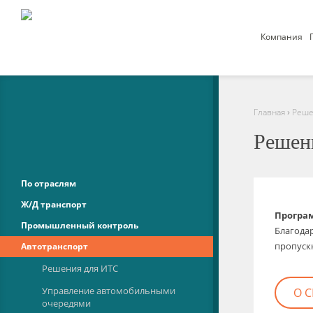
Компания
›
Главная
Реше
Решен
По отраслям
Ж/Д транспорт
Програ
Промышленный контроль
Благода
пропуск
Автотранспорт
Решения для ИТС
Управление автомобильными
О 
очередями