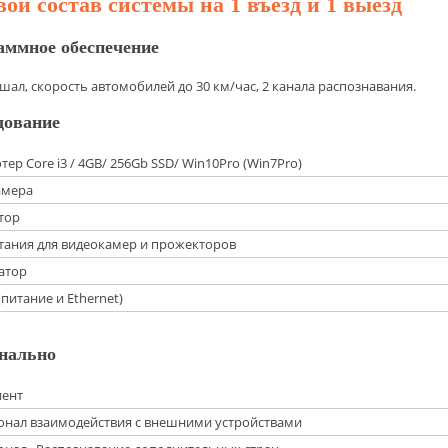
ой состав системы на 1 въезд и 1 выезд
аммное обеспечение
ал, скорость автомобилей до 30 км/час, 2 канала распознавания.
дование
ер Core i3 / 4GB/ 256Gb SSD/ Win10Pro (Win7Pro)
амера
тор
тания для видеокамер и прожекторов
атор
(питание и Ethernet)
нально
иент
нал взаимодействия с внешними устройствами