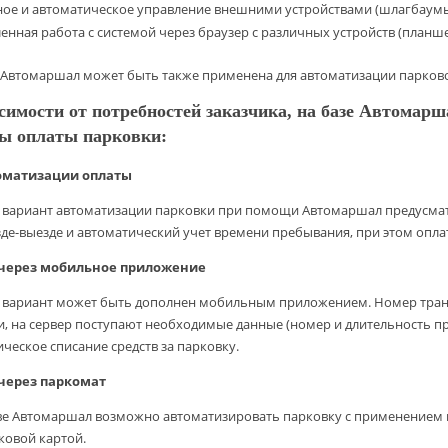
ое и автоматическое управление внешними устройствами (шлагбаумы,
енная работа с системой через браузер с различных устройств (планш
Автомаршал может быть также применена для автоматизации парковок 
симости от потребностей заказчика, на базе Автомар
бы оплаты парковки:
оматизации оплаты
 вариант автоматизации парковки при помощи Автомаршал предусмат
де-выезде и автоматический учет времени пребывания, при этом опла
 через мобильное приложение
 вариант может быть дополнен мобильным приложением. Номер транспо
, на сервер поступают необходимые данные (номер и длительность пр
ческое списание средств за парковку.
через паркомат
ве Автомаршал возможно автоматизировать парковку с применением 
ковой картой.