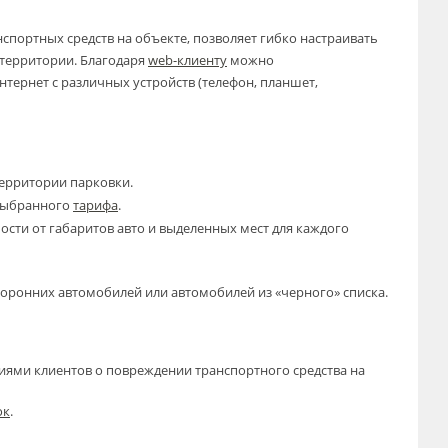
спортных средств на объекте, позволяет гибко настраивать
 территории. Благодаря
web-клиенту
можно
тернет с различных устройств (телефон, планшет,
территории парковки.
 выбранного
тарифа
.
ости от габаритов авто и выделенных мест для каждого
торонних автомобилей или автомобилей из «черного» списка.
иями клиентов о повреждении транспортного средства на
ок
.