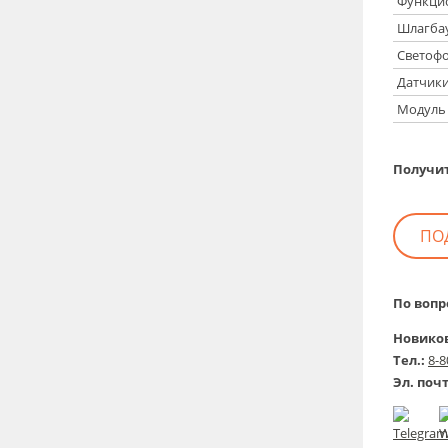
Функцио
Шлагба
Светоф
Датчики
Модуль 
Получит
ПО
По воп
Новико
Тел.:
8-8
Э
л. поч