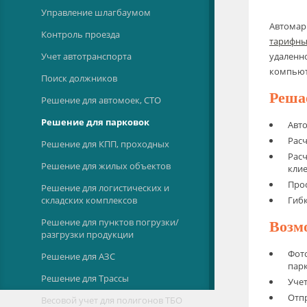
Управление шлагбаумом
Автомарш
Контроль проезда
тарифны
Учет автотранспорта
удаленно
компьют
Поиск должников
Реша
Решение для автомоек, СТО
Решение для парковок
Авто
Расч
Решение для КПП, проходных
Расч
Решение для жилых объектов
клие
Прос
Решение для логистических и
складских комплексов
Гибк
Решение для пунктов погрузки/
Возм
разгрузки продукции
Фото
Решение для АЗС
парк
Решение для Трассы
Уче
Отпр
Весовой учет для полигонов ТБО