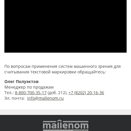
По вопросам применения систем машинного зрения для
считывания текстовой маркировки обращайтесь:
Олег Полуэктов
Менеджер по продажам
Тел.:
8-800-700-35-17
(доб. 212),
+7 (8202) 20-16-36
Э
л. почта
:
info@mallenom.ru