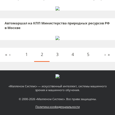
Автомаршал на КПП Министерства природных ресурсов РФ
в Москве
«
‹
1
2
3
4
5
›
»
«Малленом Системс» — искусственный интеллект, системы машинного
зрения и машинного обучения.
© 2000-2026 «Малленом Системс». Все права защищены.
Политика конфиденциальности