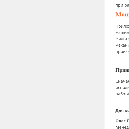
при ра
Мощн
Прилож
машинн
фильтр
механи
произ
Прин
Сначал
исполь
работ
Для к
Олег 
Менед