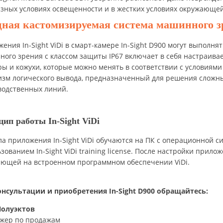
зных условиях освещенности и в жестких условиях окружающей
ая кастомизируемая система машинного з
ения In-Sight ViDi в смарт-камере In-Sight D900 могут выполн
ого зрения с классом защиты IP67 включает в себя настраива
ы и кожухи, которые можно менять в соответствии с условиями
зм логического вывода, предназначенный для решения сложных
водственных линий.
цип
работы
In-Sight ViDi
а приложения In-Sight ViDi обучаются на ПК с операционной с
зованием In-Sight ViDi training license. После настройки прило
ающей на встроенном программном обеспечении ViDi.
онсультации и приобретения
In-Sight D900
обращайтесь:
Полуэктов
жер по продажам