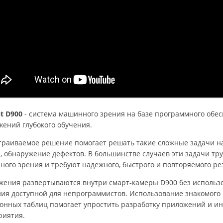
ht D900
- система машинного зрения на базе программного обес
ений глубокого обучения.
траиваемое решение помогает решать такие сложные задачи на
, обнаружение дефектов. В большинстве случаев эти задачи 
ого зрения и требуют надежного, быстрого и повторяемого ре
ения развертываются внутри смарт-камеры D900 без использо
ия доступной для непрограммистов. Использование знакомого 
ронных таблиц помогает упростить разработку приложений и 
риятия.