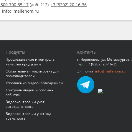
-800-700-35-17
(доб. 212),
+7 (8202) 20-16-36
:
info@mallenom.ru
Продукты
Контакты
Прослеживание и контроль
г. Череповец, ул. Металлургов,
качества продукции
Тел.: +7 (8202) 20-16-35
Обязательная маркировка для
Эл. почта:
info@mallenom.ru
производителей
Управление видеонаблюдением
Контроль людей и опасных
событий
Видеоконтроль и учет
автотранспорта
Видеоконтроль и учет ж/д
транспорта