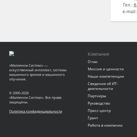
Тел.:
8
e-mail
Компания
О нас
«Малленом Системс» —
Миссия и ценности
искусственный интеллект, системы
машинного зрения и машинного
Наши компетенции
обучения.
Сведения об ИТ-
деятельности
© 2000-2026
Партнеры
«Малленом Системс». Все права
защищены.
Руководство
Пресс-центр
Политика конфиденциальности
Грант
Работа в компании