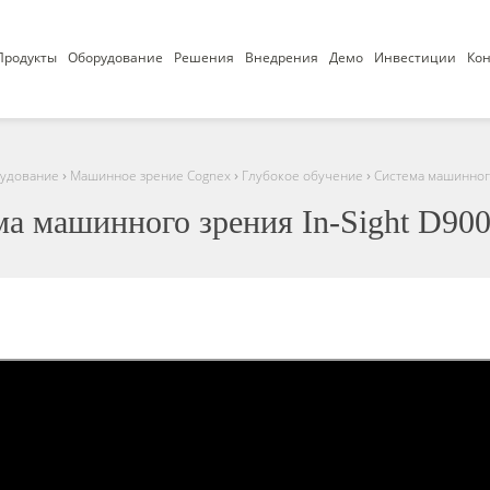
Продукты
Оборудование
Решения
Внедрения
Демо
Инвестиции
Кон
›
›
›
удование
Машинное зрение Cognex
Глубокое обучение
Система машинного
а машинного зрения In-Sight D90