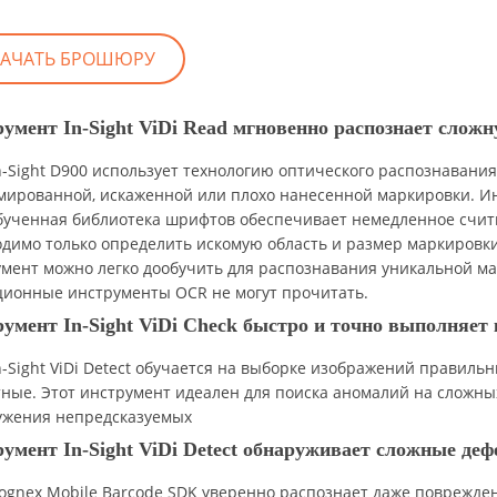
КАЧАТЬ БРОШЮРУ
умент In-Sight ViDi Read мгновенно распознает слож
n-Sight D900 использует технологию оптического распознавани
ированной, искаженной или плохо нанесенной маркировки. Инстр
бученная библиотека шрифтов обеспечивает немедленное считы
димо только определить искомую область и размер маркировки
мент можно легко дообучить для распознавания уникальной м
ционные инструменты OCR не могут прочитать.
румент
In-
Sight
ViDi
Check быстро и точно выполняет 
n-Sight ViDi Detect обучается на выборке изображений правиль
ные. Этот инструмент идеален для поиска аномалий на сложных
ужения непредсказуемых
румент
In-
Sight
ViDi
Detect обнаруживает сложные де
ognex Mobile Barcode SDK уверенно распознает даже поврежде