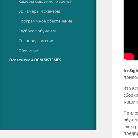
Камеры машинного зрения
3D камеры и сканеры
Программное обеспечение
Глубокое обучение
Спецпредложения
Обучение
Осветители DCM SISTEMES
In-Sig
прилож
Это вс
сборки
машинн
Прилож
обучен
элект
предп