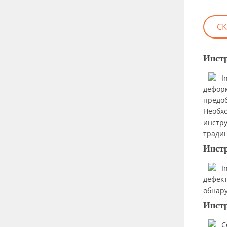
С
Инстр
I
деформ
предо
Необхо
инстру
тради
Инст
I
дефект
обнар
Инст
C